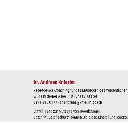
Dr. Andreas Knierim
Face-to-Face-Coaching für das Entdecken des Wesentlichen I
Wilhelmshöher Allee 118 · 34119 Kassel
0171 835 0177
·
dr.andreas@knierim.coach
Einwilligung zur Nutzung von GoogleMaps.
Unter „
Datenschutz
“ können Sie diese Einstellung jederz