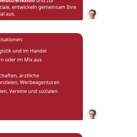
Selbstreflexion
und zur
ziale, entwickeln gemeinsam Ihre
al aus.
isationen:
ogistik und im Handel
rn oder im Mix aus
chaften, ärztliche
anzleien, Werbeagenturen
den, Vereine und sozialen