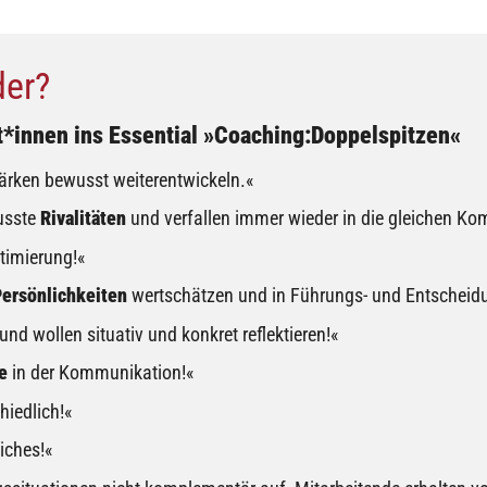
der?
t*innen ins Essential »Coaching:Doppelspitzen«
tärken bewusst weiterentwickeln.«
usste
Rivalitäten
und verfallen immer wieder in die gleichen K
timierung!«
Persönlichkeiten
wertschätzen und in Führungs- und Entscheidu
nd wollen situativ und konkret reflektieren!«
e
in der Kommunikation!«
hiedlich!«
iches!«