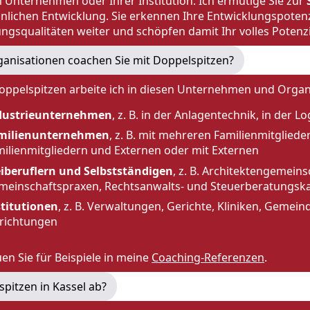
 Unternehmen oder Ihrer Institution. Ich ermutige Sie zur
nlichen Entwicklung. Sie erkennen Ihre Entwicklungspoten
ngsqualitäten weiter und schöpfen damit Ihr volles Potenzi
nisationen coachen Sie mit Doppelspitzen?
oppelspitzen arbeite ich in diesen Unternehmen und Organ
dustrieunternehmen
, z. B. in der Anlagentechnik, in der L
milienunternehmen
, z. B. mit mehreren Familienmitgliede
ilienmitgliedern und Externen oder mit Externen
eiberuflern und Selbstständigen
, z. B. Architektengemeins
meinschaftspraxen, Rechtsanwalts- und Steuerberatungsk
stitutionen
, z. B. Verwaltungen, Gerichte, Kliniken, Gemein
nrichtungen
en Sie für Beispiele in meine
Coaching-Referenzen
.
spitzen in Kassel ab?