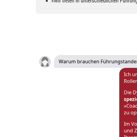
»Wir treten in unterschiedlichen Führu
Warum brauchen Führungstande
Ich u
Rolle
Die D
spez
»Coac
zu op
Im Vo
und Z