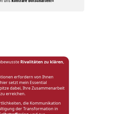
von uns
konträre Botschaften!«
. ubewusste
Rivalitäten zu klären
,
tionen erfordern von Ihnen
hier setzt mein Essential
spitze dabei, Ihre Zusammenarbeit
zu erreichen.
lichkeiten, die Kommunikation
ltigung der Transformation in