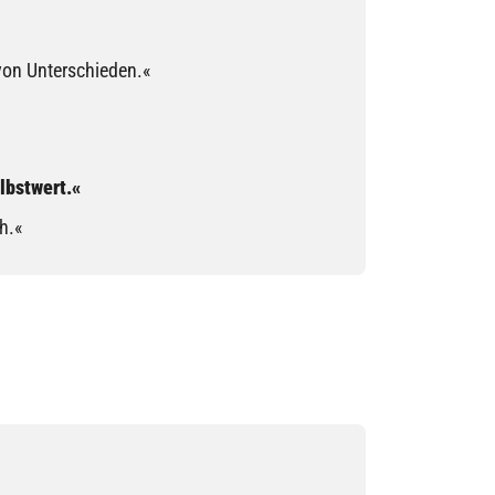
von Unterschieden.«
lbstwert.«
h.«