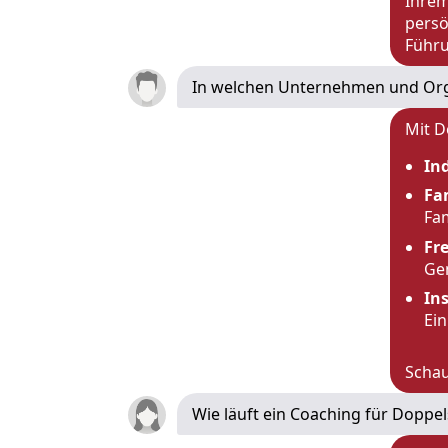
Ihrem
persö
Führu
In welchen Unternehmen und Orga
Mit D
In
Fa
Fam
Fr
Ge
In
Ei
Schau
Wie läuft ein Coaching für Doppel