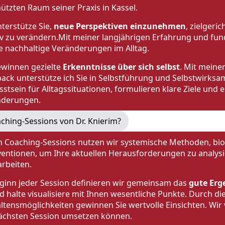
ützten Raum seiner Praxis in Kassel.
nterstütze Sie,
neue Perspektiven einzunehmen
, zielgeri
iv zu verändern.Mit meiner langjährigen Erfahrung und fun
ie nachhaltige Veränderungen im Alltag.
ewinnen gezielte
Erkenntnisse über sich selbst
. Mit meine
ack unterstütze ich Sie in Selbstführung und Selbstwirksamk
stsein für Alltagssituationen, formulieren klare Ziele und 
nderungen.
aching-Sessions von Dr. Knierim?
n Coaching-Sessions nutzen wir systemische Methoden, biog
ventionen, um Ihre aktuellen Herausforderungen zu analys
arbeiten.
ginn jeder Session definieren wir gemeinsam das
gute Erg
d halte visualisiere mit Ihnen wesentliche Punkte. Durch di
ltensmöglichkeiten gewinnen Sie wertvolle Einsichten. Wir 
ächsten Session umsetzen können.