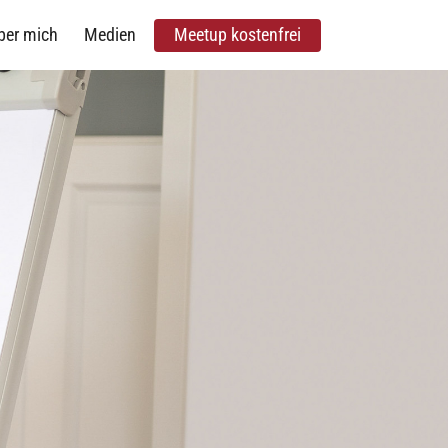
ber mich
Medien
Meetup kostenfrei