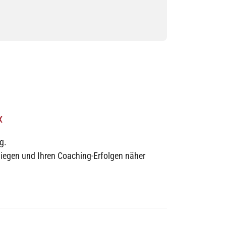
«
g.
nliegen und Ihren Coaching-Erfolgen näher
r Zoom, Teams, FaceTime oder Telefon.