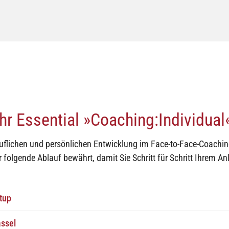
Ihr Essential »Coaching:Individual
eruflichen und persönlichen Entwicklung im Face-to-Face-Coachin
r folgende Ablauf bewährt, damit Sie Schritt für Schritt Ihrem A
tup
r verabreden das kostenfreies 30-Minuten-
Coaching-Meetup
pe
assel