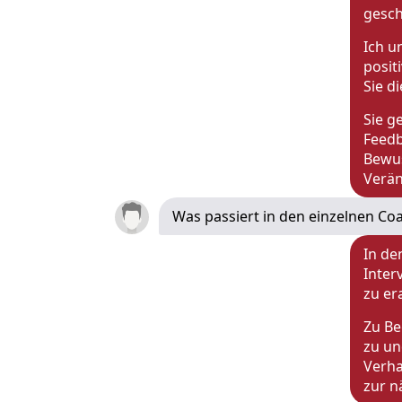
gesch
Ich u
posit
Sie d
Sie g
Feedb
Bewus
Verä
Was passiert in den einzelnen Co
In de
Inter
zu er
Zu Be
zu un
Verha
zur n