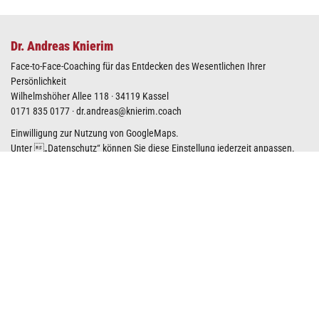
Dr. Andreas Knierim
Face-to-Face-Coaching für das Entdecken des Wesentlichen Ihrer
Persönlichkeit
Wilhelmshöher Allee 118 · 34119 Kassel
0171 835 0177
·
dr.andreas@knierim.coach
Einwilligung zur Nutzung von GoogleMaps.
Unter „
Datenschutz
“ können Sie diese Einstellung jederzeit anpassen.
GoogleMaps-Karte anzeigen
Kostenfreies Coaching-Meetup
Machen Sie Ihren nächsten Schritt zum Wesentlichen Ihrer Persönlichkeit
und nehmen Sie Kontakt mit mir auf.
In diesem Kontaktformular oder direkt per E-Mail
dr.andreas@knierim.coach
können Sie sich mit mir zum kostenfreien
Coaching-Meetup verabreden.