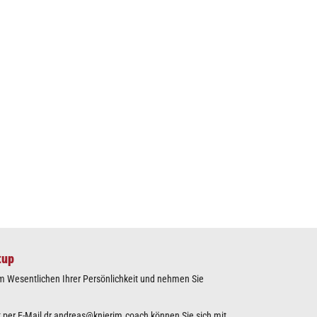
tup
m Wesentlichen Ihrer Persönlichkeit und nehmen Sie
 per E-Mail
dr.andreas@knierim.coach
können Sie sich mit