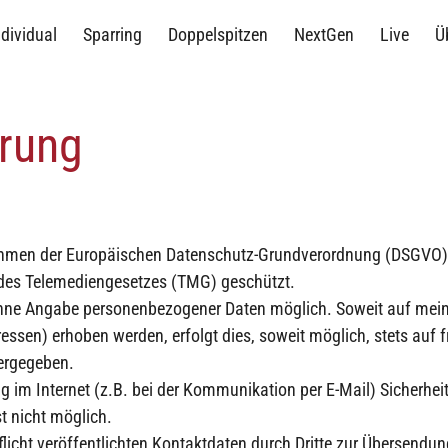
ndividual
Sparring
Doppelspitzen
NextGen
Live
Ü
ärung
ahmen der Europäischen Datenschutz-Grundverordnung (DSGVO)
des Telemediengesetzes (TMG) geschützt.
 ohne Angabe personenbezogener Daten möglich. Soweit auf me
ssen) erhoben werden, erfolgt dies, soweit möglich, stets auf f
tergegeben.
g im Internet (z.B. bei der Kommunikation per E-Mail) Sicherhe
st nicht möglich.
ht veröffentlichten Kontaktdaten durch Dritte zur Übersendung