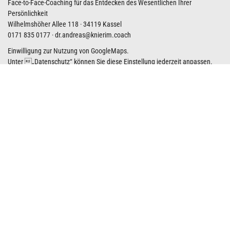
Face-to-Face-Coaching für das Entdecken des Wesentlichen Ihrer
Persönlichkeit
Wilhelmshöher Allee 118 · 34119 Kassel
0171 835 0177
·
dr.andreas@knierim.coach
Einwilligung zur Nutzung von GoogleMaps.
Unter „
Datenschutz
“ können Sie diese Einstellung jederzeit anpassen.
GoogleMaps-Karte anzeigen
Kostenfreies Coaching-Meetup
Machen Sie Ihren nächsten Schritt zum Wesentlichen Ihrer Persönlichkeit
und nehmen Sie Kontakt mit mir auf.
In diesem Kontaktformular oder direkt per E-Mail
dr.andreas@knierim.coach
können Sie sich mit mir zum kostenfreien
Coaching-Meetup verabreden.