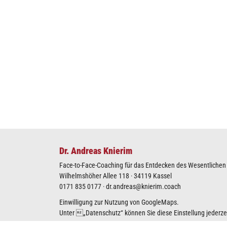
Dr. Andreas Knierim
Face-to-Face-Coaching für das Entdecken des Wesentlichen I
Wilhelmshöher Allee 118 · 34119 Kassel
0171 835 0177
·
dr.andreas@knierim.coach
Einwilligung zur Nutzung von GoogleMaps.
Unter „
Datenschutz
“ können Sie diese Einstellung jederz