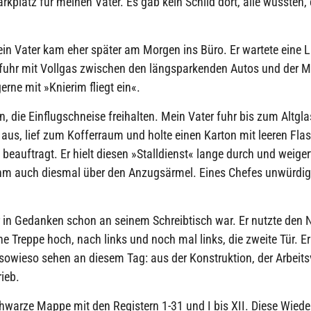
platz für meinen Vater. Es gab kein Schild dort, alle wussten, e
n Vater kam eher später am Morgen ins Büro. Er wartete eine 
 fuhr mit Vollgas zwischen den längsparkenden Autos und der M
erne mit »Knierim fliegt ein«.
die Einflugschneise freihalten. Mein Vater fuhr bis zum Altgla
aus, lief zum Kofferraum und holte einen Karton mit leeren Fla
 beauftragt. Er hielt diesen »Stalldienst« lange durch und weiger
n ihm auch diesmal über den Anzugsärmel. Eines Chefes unwürdi
 in Gedanken schon an seinem Schreibtisch war. Er nutzte den
ne Treppe hoch, nach links und noch mal links, die zweite Tür. Er
 sowieso sehen an diesem Tag: aus der Konstruktion, der Arbeits
ieb.
chwarze Mappe mit den Registern 1-31 und I bis XII. Diese Wie