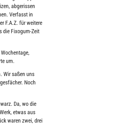
tizen, abgerissen
en. Verfasst in
r F.A.Z. für weitere
s die Fixogum-Zeit
e Wochentage,
rte um.
h. Wir saßen uns
agesfächer. Noch
hwarz. Da, wo die
 Werk, etwas aus
ck waren zwei, drei