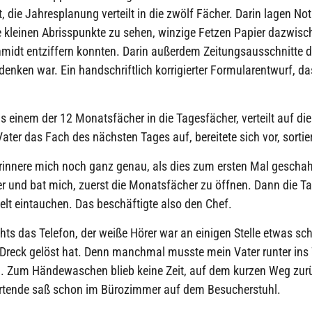
, die Jahresplanung verteilt in die zwölf Fächer. Darin lagen No
e kleinen Abrisspunkte zu sehen, winzige Fetzen Papier dazwisch
Schmidt entziffern konnten. Darin außerdem Zeitungsausschnitte de
enken war. Ein handschriftlich korrigierter Formularentwurf, da
einem der 12 Monatsfächer in die Tagesfächer, verteilt auf di
ter das Fach des nächsten Tages auf, bereitete sich vor, sortie
erinnere mich noch ganz genau, als dies zum ersten Mal gescha
r und bat mich, zuerst die Monatsfächer zu öffnen. Dann die T
Welt eintauchen. Das beschäftigte also den Chef.
ts das Telefon, der weiße Hörer war an einigen Stelle etwas sc
Dreck gelöst hat. Denn manchmal musste mein Vater runter ins
n. Zum Händewaschen blieb keine Zeit, auf dem kurzen Weg zurü
artende saß schon im Bürozimmer auf dem Besucherstuhl.