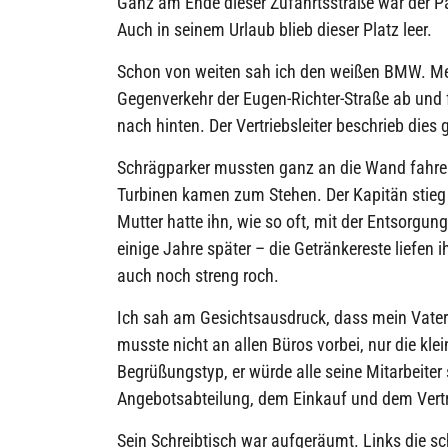
Ganz am Ende dieser Zufahrtsstraße war der Park
Auch in seinem Urlaub blieb dieser Platz leer.
Schon von weiten sah ich den weißen BMW. Mei
Gegenverkehr der Eugen-Richter-Straße ab und
nach hinten. Der Vertriebsleiter beschrieb dies g
Schrägparker mussten ganz an die Wand fahren, 
Turbinen kamen zum Stehen. Der Kapitän stieg 
Mutter hatte ihn, wie so oft, mit der Entsorgung
einige Jahre später – die Getränkereste liefe
auch noch streng roch.
Ich sah am Gesichtsausdruck, dass mein Vater
musste nicht an allen Büros vorbei, nur die klei
Begrüßungstyp, er würde alle seine Mitarbeiter
Angebotsabteilung, dem Einkauf und dem Vertr
Sein Schreibtisch war aufgeräumt. Links die s