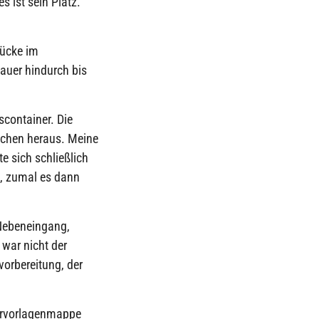
s ist sein Platz.
Lücke im
auer hindurch bis
scontainer. Die
schen heraus. Meine
te sich schließlich
g, zumal es dann
 Nebeneingang,
 war nicht der
vorbereitung, der
dervorlagenmappe