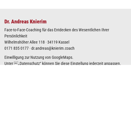
Dr. Andreas Knierim
Face-to-Face-Coaching für das Entdecken des Wesentlichen Ihrer
Persönlichkeit
Wilhelmshöher Allee 118 · 34119 Kassel
0171 835 0177
·
dr.andreas@knierim.coach
Einwilligung zur Nutzung von GoogleMaps.
Unter „
Datenschutz
“ können Sie diese Einstellung jederzeit anpassen.
GoogleMaps-Karte anzeigen
Kostenfreies Coaching-Meetup
Machen Sie Ihren nächsten Schritt zum Wesentlichen Ihrer Persönlichkeit
und nehmen Sie Kontakt mit mir auf.
In diesem Kontaktformular oder direkt per E-Mail
dr.andreas@knierim.coach
können Sie sich mit mir zum kostenfreien
Coaching-Meetup verabreden.