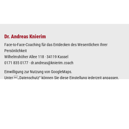
Dr. Andreas Knierim
Face-to-Face-Coaching für das Entdecken des Wesentlichen Ihrer
Persönlichkeit
Wilhelmshöher Allee 118 · 34119 Kassel
0171 835 0177
·
dr.andreas@knierim.coach
Einwilligung zur Nutzung von GoogleMaps.
Unter „
Datenschutz
“ können Sie diese Einstellung jederzeit anpassen.
GoogleMaps-Karte anzeigen
Kostenfreies Coaching-Meetup
Machen Sie Ihren nächsten Schritt zum Wesentlichen Ihrer Persönlichkeit
und nehmen Sie Kontakt mit mir auf.
In diesem Kontaktformular oder direkt per E-Mail