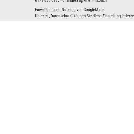
0171 835 0177
·
dr.andreas@knierim.coach
Einwilligung zur Nutzung von GoogleMaps.
Unter „
Datenschutz
“ können Sie diese Einstellung jederz
GoogleMaps-Karte anzeigen