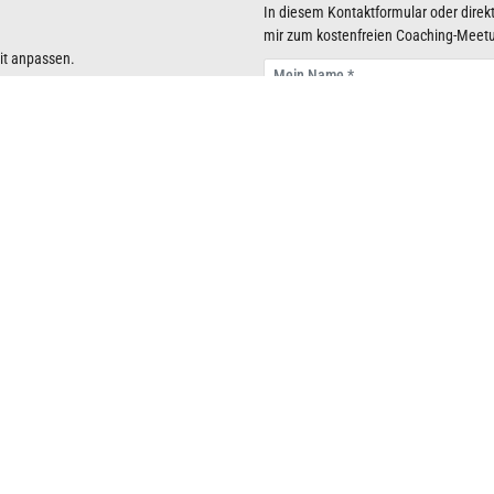
In diesem Kontaktformular oder direkt
mir zum kostenfreien Coaching-Meet
eit anpassen.
Ich interessiere mich besonders für 
Coaching:Individual
Coaching:
Coaching:NextGen
Coaching:L
Mein Wunschtermin für das kostenf