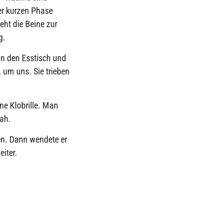
er kurzen Phase
eht die Beine zur
g.
an den Esstisch und
, um uns. Sie trieben
ne Klobrille. Man
sah.
en. Dann wendete er
eiter.