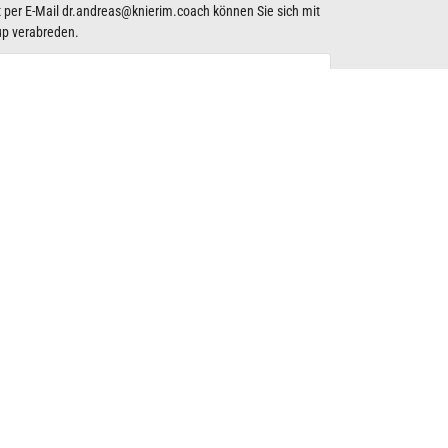
 per E-Mail
dr.andreas@knierim.coach
können Sie sich mit
up verabreden.
das Essential
Sparring
Coaching:Doppelspitzen
ive
reie 30-Minuten-Coaching-Meetup: