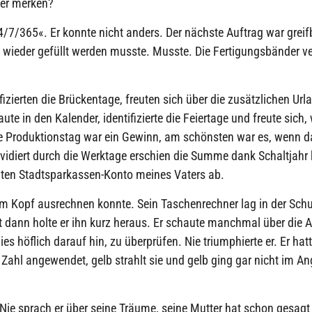
mer merken?
/7/365«. Er konnte nicht anders. Der nächste Auftrag war greifba
rt wieder gefüllt werden musste. Musste. Die Fertigungsbänder v
ifizierten die Brückentage, freuten sich über die zusätzlichen Ur
te in den Kalender, identifizierte die Feiertage und freute sich,
he Produktionstag war ein Gewinn, am schönsten war es, wenn 
ividiert durch die Werktage erschien die Summe dank Schaltjahr kl
aten Stadtsparkassen-Konto meines Vaters ab.
im Kopf ausrechnen konnte. Sein Taschenrechner lag in der Sch
t dann holte er ihn kurz heraus. Er schaute manchmal über die 
wies höflich darauf hin, zu überprüfen. Nie triumphierte er. Er ha
 Zahl angewendet, gelb strahlt sie und gelb ging gar nicht im A
e sprach er über seine Träume, seine Mutter hat schon gesagt