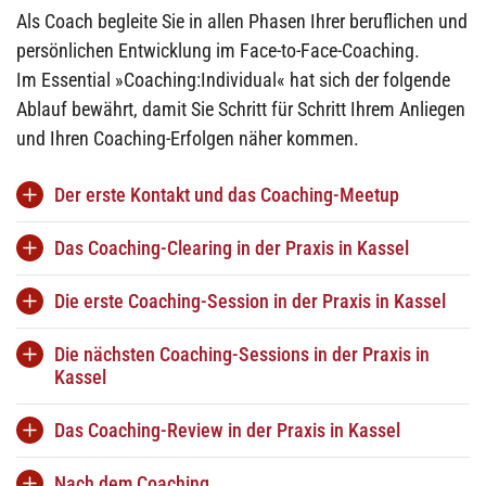
Als Coach begleite Sie in allen Phasen Ihrer beruflichen und
persönlichen Entwicklung im Face-to-Face-Coaching.
Im Essential »Coaching:Individual« hat sich der folgende
Ablauf bewährt, damit Sie Schritt für Schritt Ihrem Anliegen
und Ihren Coaching-Erfolgen näher kommen.
Der erste Kontakt und das Coaching-Meetup
Sie nehmen
Kontakt
mit mir auf und wir verabreden
Das Coaching-Clearing in der Praxis in Kassel
das kostenfreies 30-Minuten-
Coaching-Meetup
per
Sie erläutern mir im
Coaching-Clearing
ausführlich
Die erste Coaching-Session in der Praxis in Kassel
Zoom, Teams, FaceTime oder Telefon.
Ihre Situation und Ihre bisherigen Ansätze zur
Sie erläutern mir in diesem ausführlichen
Wir sprechen über unsere gemeinsame
Die nächsten Coaching-Sessions in der Praxis in
Verbesserung Ihrer Lage. Wir sprechen über das
Coaching-Meetup Ihre Situation und wie Sie sich
Kassel
Arbeitsweise, die Kontaktmöglichkeiten per Video-
gute Ergebnis nach dem Coaching und woran ich
Coaching als Unterstützung zur Veränderung
Call, Telefon und E-Mail zwischen den
Coaching-
als Coach merke, dass Ihr Coaching erfolgreich ist.
Zu Beginn sortieren wir gemeinsam die Themen der
vorstellen.
Das Coaching-Review in der Praxis in Kassel
Sessions
und die Modalitäten für die Absage
Sie geben mir Informationen über Ihren Berufsweg
Coaching-Session
. Sie reflektieren Ihre Übungen
Wenn das Essential »Coaching:Individual« für uns
einer Session.
Wir ziehen in der
letzten
Coaching-Session
die
und Ihre wichtigen Lebensereignisse, Träume und
Nach dem Coaching
aus dem Alltag, berichten von Ihren Erkenntnissen