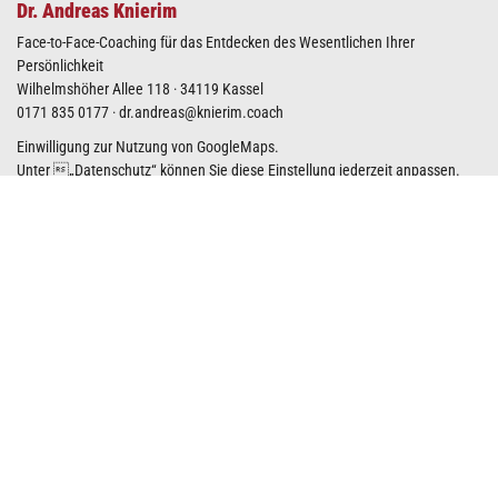
Dr. Andreas Knierim
Face-to-Face-Coaching für das Entdecken des Wesentlichen Ihrer
Persönlichkeit
Wilhelmshöher Allee 118 · 34119 Kassel
0171 835 0177
·
dr.andreas@knierim.coach
Einwilligung zur Nutzung von GoogleMaps.
Unter „
Datenschutz
“ können Sie diese Einstellung jederzeit anpassen.
GoogleMaps-Karte anzeigen
Kostenfreies Coaching-Meetup
Machen Sie Ihren nächsten Schritt zum Wesentlichen Ihrer Persönlichkeit
und nehmen Sie Kontakt mit mir auf.
In diesem Kontaktformular oder direkt per E-Mail
dr.andreas@knierim.coach
können Sie sich mit mir zum kostenfreien
Coaching-Meetup verabreden.